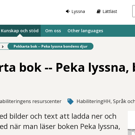
Lyssna
Lättläst
Kunskap och stöd
Om oss
Other languages
Befintlig sida:
Pekkarta bok -- Peka lyssna bondens djur
ta bok -- Peka lyssna,
abiliteringens resurscenter
HabiliteringHH, Språk och
d bilder och text att ladda ner och
d när man läser boken Peka lyssna,