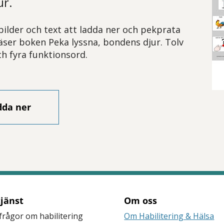
ur.
ilder och text att ladda ner och pekprata
ser boken Peka lyssna, bondens djur. Tolv
h fyra funktions­ord.
dda ner
tjänst
Om oss
frågor om habilitering
Om Habilitering & Hälsa