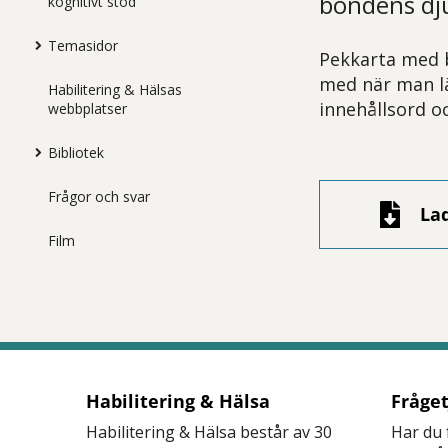
bondens dj
kognitivt stöd
Temasidor
Pekkarta med b
med när man lä
Habilitering & Hälsas
innehållsord oc
webbplatser
Bibliotek
Frågor och svar
La
Film
Habilitering & Hälsa
Fråge
Habilitering & Hälsa består av 30
Har du 