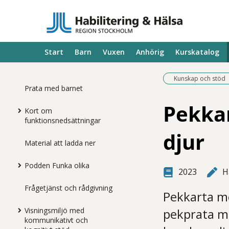
Start
Barn
Vuxen
Anhörig
Kurskatalog
Kunskap och stöd
Prata med barnet
Pekkar
Kort om
funktionsnedsättningar
djur
Material att ladda ner
Podden Funka olika
2023
H
Frågetjänst och rådgivning
Pekkarta me
Visningsmiljö med
pekprata me
kommunikativt och