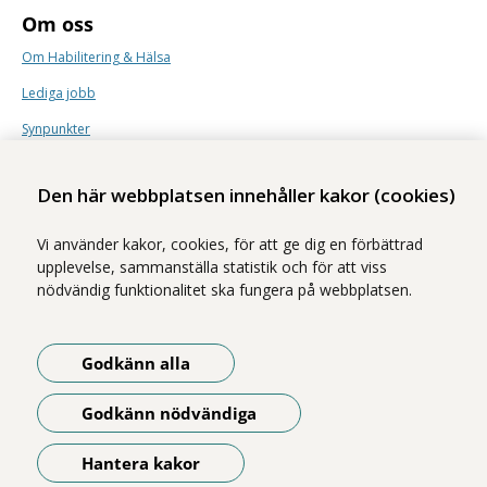
Om oss
Om Habilitering & Hälsa
Lediga jobb
Synpunkter
Nyhetsbrev
Den här webbplatsen innehåller kakor (cookies)
Vi använder kakor, cookies, för att ge dig en förbättrad
upplevelse, sammanställa statistik och för att viss
nödvändig funktionalitet ska fungera på webbplatsen.
Vi ingår i Stockholms läns sjukvårdsområde som erbjuder hälso- och
sjukvård i Region Stockholms regi.
Godkänn alla
Samtliga bilder på webbplatsen är tagna av fotograf Yanan Li om inget
annat namn anges.
Godkänn nödvändiga
Om webbplatsen
Tillgänglighetsredogörelse
Hantera kakor
Öppna meny