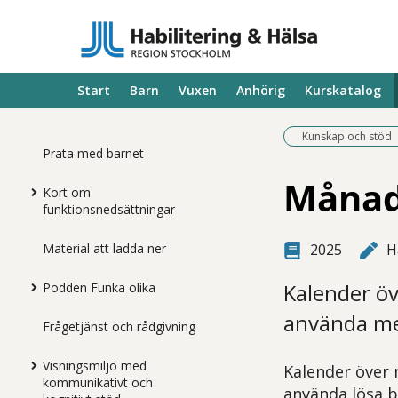
Start
Barn
Vuxen
Anhörig
Kurskatalog
Kunskap och stöd
Prata med barnet
Månad
Kort om
funktionsnedsättningar
Material att ladda ner
2025
H
Kalender öv
Podden Funka olika
använda med
Frågetjänst och rådgivning
Visningsmiljö med
Kalender över 
kommunikativt och
använda lösa b