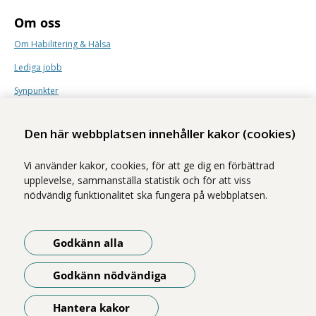
Om oss
Om Habilitering & Hälsa
Lediga jobb
Synpunkter
Nyhetsbrev
Den här webbplatsen innehåller kakor (cookies)
Vi använder kakor, cookies, för att ge dig en förbättrad
upplevelse, sammanställa statistik och för att viss
nödvändig funktionalitet ska fungera på webbplatsen.
Vi ingår i Stockholms läns sjukvårdsområde som erbjuder hälso- och
sjukvård i Region Stockholms regi.
Godkänn alla
Samtliga bilder på webbplatsen är tagna av fotograf Yanan Li om inget
annat namn anges.
Godkänn nödvändiga
Om webbplatsen
Tillgänglighetsredogörelse
Hantera kakor