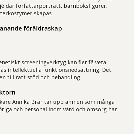
ljé där författarporträtt, barnboksfigurer,
aterkostymer skapas.
manande föräldraskap
enetiskt screeningverktyg kan fler få veta
ras intellektuella funktionsnedsättning. Det
n till rätt stöd och behandling.
ktorn
läkare Annika Brar tar upp ämnen som många
öriga och personal inom vård och omsorg har