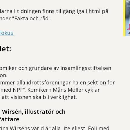
arna i tidningen finns tillgängliga i html på
der "Fakta och råd".
 fokus
let:
omiker och grundare av insamlingsstiftelsen
ion.
ommer alla idrottsföreningar ha en sektion för
 med NPF”. Komikern Måns Möller cyklar
 att visionen ska bli verklighet.
 Wirsén, illustratör och
fattare
ina Wirséns värld är alla lite eljest. Följ med