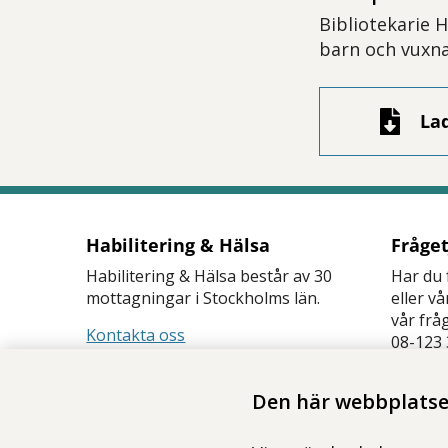
Bibliotekarie 
barn och vuxna
La
Habilitering & Hälsa
Fråge
Habilitering & Hälsa består av 30
Har du 
mottagningar i Stockholms län.
eller v
vår frå
Kontakta oss
08-123 
Frågetj
Den här webbplatsen