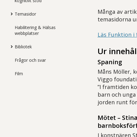
kognitivt stöd
Många av artikl
Temasidor
temasidorna un
Habilitering & Hälsas
webbplatser
Läs Funktion i
Bibliotek
Ur innehål
Frågor och svar
Spaning
Måns Möller, k
Film
Viggo foundat
”I framtiden k
barn och unga
jorden runt för
Mötet – Stina
barnboksför
I konstnären St