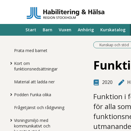
Start
Barn
Vuxen
Anhörig
Kurskatalog
Kunskap och stöd
Prata med barnet
Funkti
Kort om
funktionsnedsättningar
Material att ladda ner
2020
H
Funktion i 
Podden Funka olika
för alla s
Frågetjänst och rådgivning
funktionsn
Visningsmiljö med
utmanande 
kommunikativt och