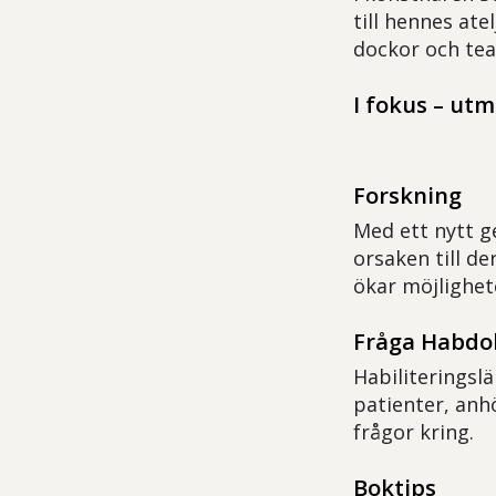
till hennes ate
dockor och te
I fokus – ut
Forskning
Med ett nytt g
orsaken till de
ökar möjlighete
Fråga Habdo
Habiliterings
patienter, anh
frågor kring.
Boktips