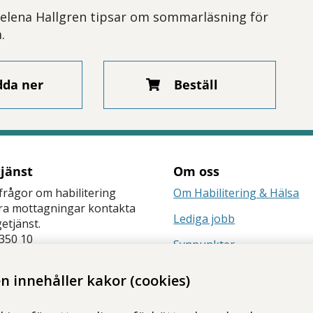
Helena Hallgren tipsar om sommarläsning för
.
dda ner
Beställ
tjänst
Om oss
frågor om habilitering
Om Habilitering & Hälsa
åra mottagningar kontakta
Lediga jobb
getjänst.
350 10
Synpunkter
änst
Nyhetsbrev
 innehåller kakor (cookies)