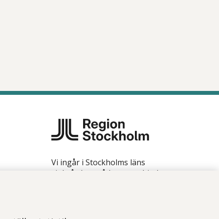
Vi ingår i Stockholms läns
sjukvårdsområde som erbjuder
hälso- och sjukvård i Region
Stockholms regi.
Samtliga bilder på webbplatsen är