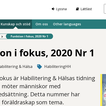
Lyssna
Lättläst
Kunskap och stöd
Om oss
Other languages
Befintlig sida:
Funktion i fokus, 2020 Nr 1
on i fokus, 2020 Nr 1
abilitering & Hälsa
HabiliteringHH
fokus är Habilitering & Hälsas tidning
om möter människor med
edsättning. Detta nummer har
föräldraskap som tema.