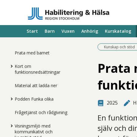
Start
Barn
Vuxen
Anhörig
Kurskatalog
Kunskap och stöd
Prata med barnet
Prata 
Kort om
funktionsnedsättningar
funkti
Material att ladda ner
Podden Funka olika
2025
H
Frågetjänst och rådgivning
En funktio
Visningsmiljö med
själv och d
kommunikativt och