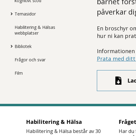
barnet för
kognitivt stöd
påverkar d
Temasidor
Habilitering & Hälsas
En broschyr om
webbplatser
hur ni kan prat
Bibliotek
Informationen i
Prata med dit
Frågor och svar
Film
La
Habilitering & Hälsa
Fråge
Habilitering & Hälsa består av 30
Har du 