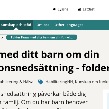
Lyssna
Lättläst
Kunskap och stöd
Om oss
Other languages
Befintlig sida:
Folder Prata med ditt barn om din funkti...
med ditt barn om din
onsnedsättning - folde
abilitering & Hälsa
HabiliteringHH, Kunskap om funkti
nsnedsättning påverkar både dig
in familj. Om du har barn behöver