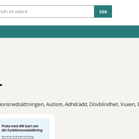
Sökfält
r
onsnedsättningen, Autism, Adhd/add, Dövblindhet, Vuxen, B