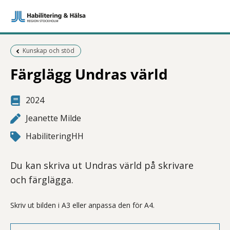
Föregående sida:
Kunskap och stöd
Färglägg Undras värld
2024
Jeanette Milde
HabiliteringHH
Du kan skriva ut Undras värld på skrivare
och färglägga.
Skriv ut bilden i A3 eller anpassa den för A4.