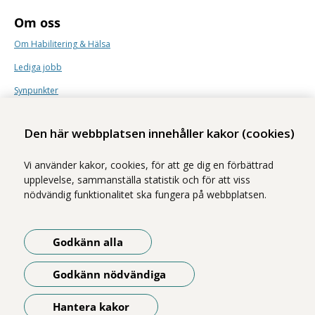
Om oss
Om Habilitering & Hälsa
Lediga jobb
Synpunkter
Nyhetsbrev
Den här webbplatsen innehåller kakor (cookies)
Vi använder kakor, cookies, för att ge dig en förbättrad
upplevelse, sammanställa statistik och för att viss
nödvändig funktionalitet ska fungera på webbplatsen.
Vi ingår i Stockholms läns sjukvårdsområde som erbjuder hälso- och
sjukvård i Region Stockholms regi.
Godkänn alla
Samtliga bilder på webbplatsen är tagna av fotograf Yanan Li om inget
annat namn anges.
Godkänn nödvändiga
Om webbplatsen
Tillgänglighetsredogörelse
Hantera kakor