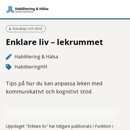
Föregående sida:
Kunskap och stöd
Enklare liv – lekrummet
Habilitering & Hälsa
HabiliteringHH
Tips på hur du kan anpassa leken med
kommunikativt och kognitivt stöd.
Enklare vardag i leken. Tips på kommunikativt och kognitivt stö
Uppslaget "Enklare liv" har tidigare publicerats i Funktion i