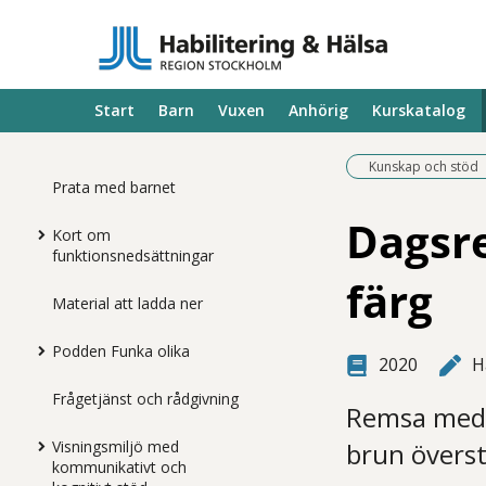
Start
Barn
Vuxen
Anhörig
Kurskatalog
Kunskap och stöd
Prata med barnet
Dagsre
Kort om
funktionsnedsättningar
färg
Material att ladda ner
Podden Funka olika
2020
H
Frågetjänst och rådgivning
Remsa med 
Visningsmiljö med
brun överst
kommunikativt och