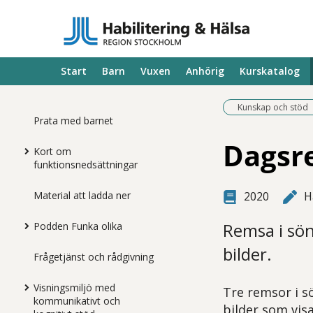
Start
Barn
Vuxen
Anhörig
Kurskatalog
Kunskap och stöd
Prata med barnet
Dagsre
Kort om
funktionsnedsättningar
Material att ladda ner
2020
H
Remsa i sö
Podden Funka olika
bilder.
Frågetjänst och rådgivning
Visningsmiljö med
Tre remsor i 
kommunikativt och
bilder som vi