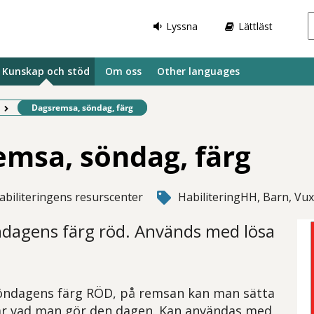
Lyssna
Lättläst
Kunskap och stöd
Om oss
Other languages
Befintlig sida:
Dagsremsa, söndag, färg
msa, söndag, färg
abiliteringens resurscenter
HabiliteringHH, Barn, Vu
ndagens färg röd. Används med lösa
söndagens färg RÖD, på remsan kan man sätta
sar vad man gör den dagen. Kan användas med