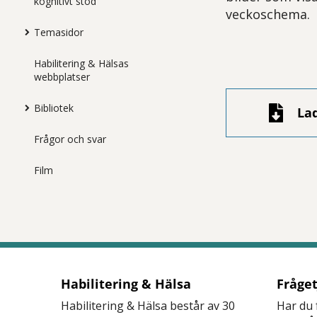
kognitivt stöd
veckoschema.
Temasidor
Habilitering & Hälsas
webbplatser
Bibliotek
La
Frågor och svar
Film
Habilitering & Hälsa
Fråge
Habilitering & Hälsa består av 30
Har du 