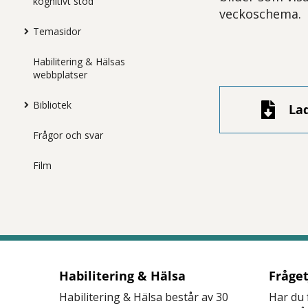
kognitivt stöd
veckoschema.
Temasidor
Habilitering & Hälsas
webbplatser
Bibliotek
La
Frågor och svar
Film
Habilitering & Hälsa
Fråge
Habilitering & Hälsa består av 30
Har du 