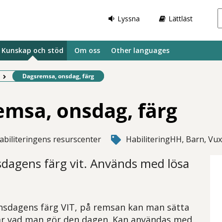
Lyssna
Lättläst
Kunskap och stöd
Om oss
Other languages
Befintlig sida:
Dagsremsa, onsdag, färg
msa, onsdag, färg
abiliteringens resurscenter
HabiliteringHH, Barn, Vu
dagens färg vit. Används med lösa
nsdagens färg VIT, på remsan kan man sätta
sar vad man gör den dagen. Kan användas med