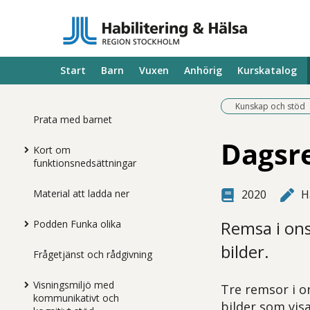
Start
Barn
Vuxen
Anhörig
Kurskatalog
Kunskap och stöd
Prata med barnet
Dagsre
Kort om
funktionsnedsättningar
Material att ladda ner
2020
H
Remsa i ons
Podden Funka olika
bilder.
Frågetjänst och rådgivning
Visningsmiljö med
Tre remsor i o
kommunikativt och
bilder som vi