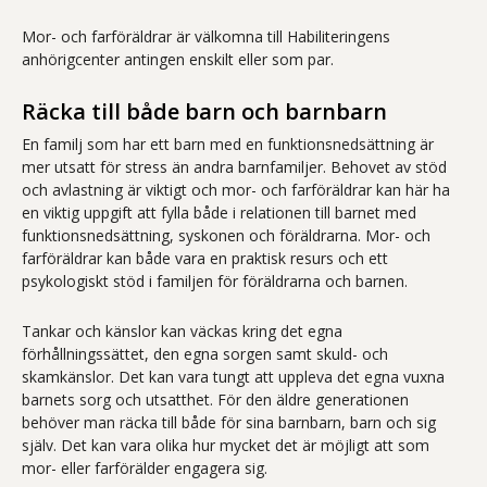
Mor- och farföräldrar är välkomna till Habiliteringens
anhörigcenter antingen enskilt eller som par.
Räcka till både barn och barnbarn
En familj som har ett barn med en funktionsnedsättning är
mer utsatt för stress än andra barnfamiljer. Behovet av stöd
och avlastning är viktigt och mor- och farföräldrar kan här ha
en viktig uppgift att fylla både i relationen till barnet med
funktionsnedsättning, syskonen och föräldrarna. Mor- och
farföräldrar kan både vara en praktisk resurs och ett
psykologiskt stöd i familjen för föräldrarna och barnen.
Tankar och känslor kan väckas kring det egna
förhållningssättet, den egna sorgen samt skuld- och
skamkänslor. Det kan vara tungt att uppleva det egna vuxna
barnets sorg och utsatthet. För den äldre generationen
behöver man räcka till både för sina barnbarn, barn och sig
själv. Det kan vara olika hur mycket det är möjligt att som
mor- eller farförälder engagera sig.