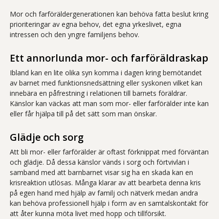
Mor och farföräldergenerationen kan behöva fatta beslut kring
prioriteringar av egna behov, det egna yrkeslivet, egna
intressen och den yngre familjens behov.
Ett annorlunda mor- och farföräldraskap
Ibland kan en lite olika syn komma i dagen kring bemötandet
av barnet med funktionsnedsättning eller syskonen vilket kan
innebära en påfrestning i relationen till barnets föräldrar.
Känslor kan väckas att man som mor- eller farförälder inte kan
eller får hjälpa till på det sätt som man önskar.
Glädje och sorg
Att bli mor- eller farförälder är oftast förknippat med förväntan
och glädje. Då dessa känslor vänds i sorg och förtvivlan i
samband med att barnbarnet visar sig ha en skada kan en
krisreaktion utlösas. Många klarar av att bearbeta denna kris
på egen hand med hjälp av familj och nätverk medan andra
kan behöva professionell hjälp i form av en samtalskontakt för
att åter kunna möta livet med hopp och tillförsikt.