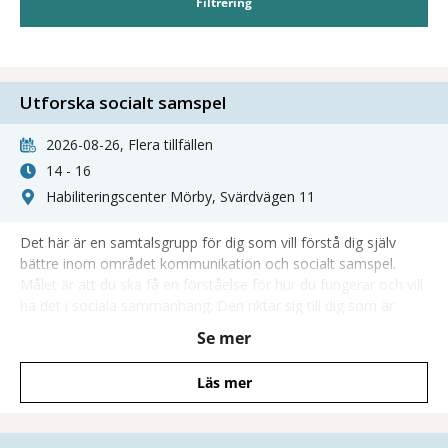
Filtrering
Utforska socialt samspel
2026-08-26, Flera tillfällen
14 - 16
Habiliteringscenter Mörby, Svärdvägen 11
Det här är en samtalsgrupp för dig som vill förstå dig själv
bättre inom området kommunikation och socialt samspel.
Målet är att du ska få en förståelse för hur du fungerar och vill
ha det i sociala sammanhang. Den riktar sig till dig som är
vuxen och har autism utan samtidig intellektuell
Se mer
funktionsnedsättning.
Läs mer