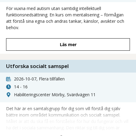
För vuxna med autism utan samtidig intellektuell
funktionsnedsättning. En kurs om mentalisering – förmågan
att förstå sina egna och andras tankar, känslor, avsikter och
behov.
Läs mer
Utforska socialt samspel
2026-10-07, Flera tillfällen
14 - 16
Habiliteringscenter Mörby, Svärdvägen 11
Det här är en samtalsgrupp för dig som vill förstå dig själv
bättre inom området kommunikation och socialt samspel.
Målet är att du ska få en förståelse för hur du fungerar och vill
ha det i sociala sammanhang. Den riktar sig till dig som är
vuxen och har autism utan samtidig intellektuell