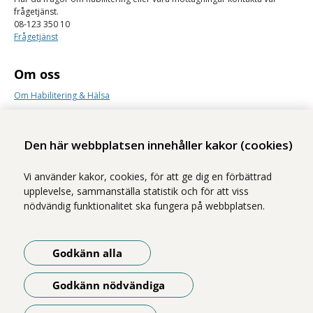
frågetjänst.
08-123 350 10
Frågetjänst
Om oss
Om Habilitering & Hälsa
Lediga jobb
Synpunkter
Den här webbplatsen innehåller kakor (cookies)
Nyhetsbrev
Vi använder kakor, cookies, för att ge dig en förbättrad
upplevelse, sammanställa statistik och för att viss
nödvändig funktionalitet ska fungera på webbplatsen.
Godkänn alla
Vi ingår i Stockholms läns sjukvårdsområde som erbjuder hälso- och
sjukvård i Region Stockholms regi.
Godkänn nödvändiga
Samtliga bilder på webbplatsen är tagna av fotograf Yanan Li om inget
annat namn anges.